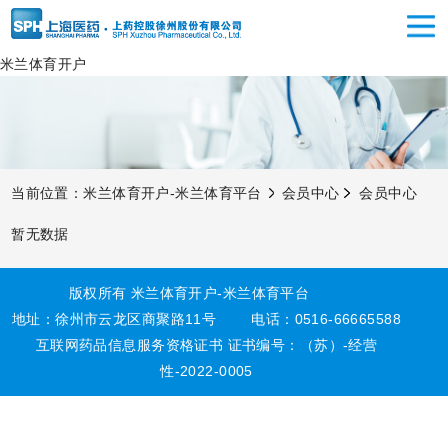
米兰体育开户
当前位置：
米兰体育开户-米兰体育平台
会员中心
会员中心
暂无数据
版权所有 米兰体育开户-米兰体育平台
地址：徐州市云龙区商聚路11号
电话：0516-66665588
互联网药品信息服务资格证书 证书编号：（苏）-经营
性-2022-0005