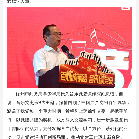
受信仰力量。
徐州市商务局李少华局长为音乐党史课作深刻总结，他
说：音乐党史课
9
大主题，深情回顾了中国共产党的百年风华，
涵盖了我党每一个重大时期，希望和上药徐州党委一起携手前
行，以党建共建为契机，双方深入交流学习，进一步激发党员
干部队伍的活力，充分发挥各自优势，以全方位、系列化的互
动，促进党建活动开创新局面， 推动党建工作迈上新台阶。