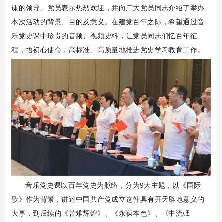
课的领导、党员表示热烈欢迎，并向广大党员同志介绍了举办
本次活动的背景、目的及意义。在建
党
百年之际，希望通过音
乐党史课中珍贵的音频、视频史料，让党员同志们忆百年征
程，悟初心使命，高标准、高质量地推进党史学习教育工作。
音乐党史课以百年党史为脉络，分为
9
大主题，以《国际
歌》作为背景，讲述中国共产党成立这件具有开天辟地意义的
大事，到后续的《苦难辉煌》、《永葆本色》、《中流砥