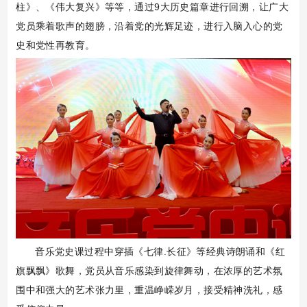
柱》、《伟大复兴》等等，通过
9
大历史篇章进行回溯，让广大
党员乘着歌声的翅膀，沿着党的光辉足迹，进行入脑入心的党
史和党性再教育。
音乐党史课过程中穿插《七律
.
长征》等经典诗朗诵和《红
旗飘飘》歌舞，党员从音乐感染到旋律舞动，在浓厚的艺术氛
围中和强大的艺术张力里，重温峥嵘岁月，接受精神洗礼，感