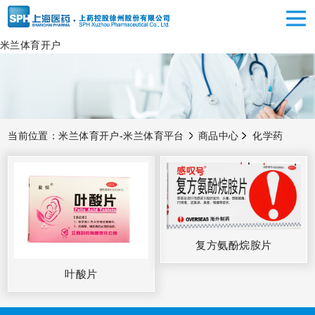
米兰体育开户
当前位置：
米兰体育开户-米兰体育平台
商品中心
化学药
复方氨酚烷胺片
叶酸片