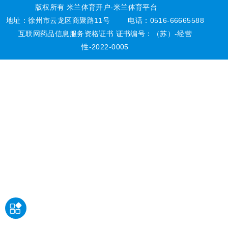
版权所有 米兰体育开户-米兰体育平台
地址：徐州市云龙区商聚路11号
电话：0516-66665588
互联网药品信息服务资格证书 证书编号：（苏）-经营
性-2022-0005