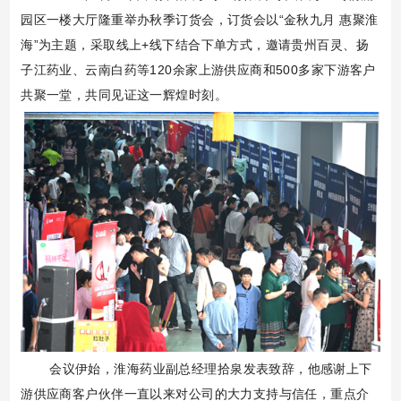
园区一楼大厅隆重举办秋季订货会，订货会以
“
金秋九月 惠聚淮
海
”
为主题，采取线上
+
线下结合下单方式，邀请贵州百灵、扬
子江药业、云南白药等
120
余家上游供应商和
500
多家下游客户
共聚一堂，共同见证这一辉煌时刻。
会议伊始，淮海药业副总经理拾泉发表致辞，他感谢上下
游供应商客户伙伴一直以来对公司的大力支持与信任，重点介