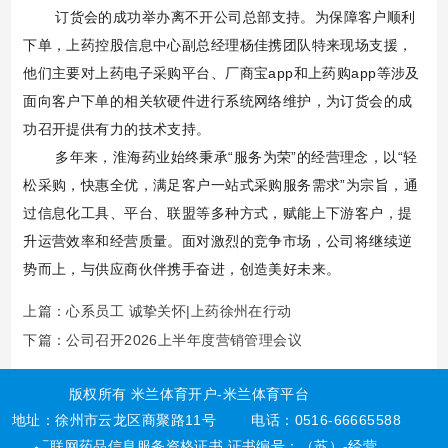
订货会的成功举办离不开公司总部支持。为保障客户顺利
下单，上药控股信息中心副总经理杨佳携团队特来现场支援，
他们主要对上药电子采购平台、厂商宝
app
和上药购
app
等涉及
面向客户下单的相关软硬件进行系统网络维护，为订货会的成
功召开提供有力的技术支持。
多年来，淮海药业始终秉承“服务为荣”的经营理念，以“轻
松采购，快惠全优，满足客户一站式采购服务需求”为宗旨，通
过信息化工具、平台、联盟等多种方式，赋能上下游客户，提
升运营效率和经营质量。面对激烈的竞争市场，公司将继续逆
势而上，与供应商伙伴携手奋进，创造美好未来。
上篇：心系员工 诚挚关怀|上药徐州在行动
下篇：公司召开2026上半年度营销管理会议
版权所有 米兰体育开户-米兰体育平台
地址：徐州市云龙区商聚路11号
电话：0516-66665588
互联网药品信息服务资格证书 证书编号：（苏）-经营