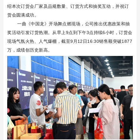
绍本次订货会厂家及品规数量、订货方式和抽奖互动，并祝订
货会圆满成功。
一曲《中国龙》开场舞点燃现场，公司推出优惠政策和抽
奖活动引发订货热潮。从早上
9
点到下午
3
点持续
6
小时，订货会
现场气氛火热、人气爆棚，截至
9
月
12
日
16:30
销售额突破
1877
万，成绩创历史新高。