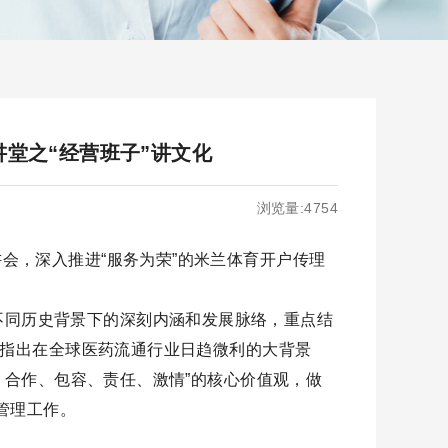
讲堂之“经营班子”讲文化
浏览量:4754
宣讲会，深入推进“服务为荣”的米兰体育开户传理
在不同历史背景下的深刻内涵和发展脉络，重点结
指出在全球医药流通行业日趋微利的大背景
、合作、包容、责任、激情”的核心价值观，做
管理工作。