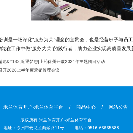
培训是一场深化
“服务为荣”理念的宣贯会，也是经营班子与员
都能在工作中做“服务为荣”的践行者，助力企业实现高质量发展
彩&#183;追逐梦想|上药徐州开展2024年主题团日活动
召开2026上半年度营销管理会议
米兰体育开户-米兰体育平台
/
商品中心
/
网站公告
版权所有 米兰体育开户-米兰体育平台
地址：徐州市云龙区商聚路11号
电话：0516-66665588