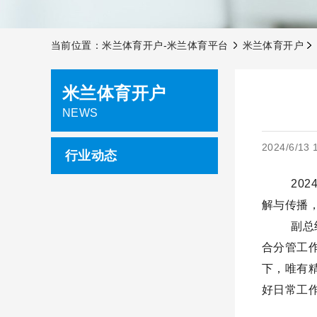
当前位置：
米兰体育开户-米兰体育平台
米兰体育开户
米兰体育开户
NEWS
2024/6/13 
行业动态
20
解与传播
副总
合分管工
下，唯有
好日常工