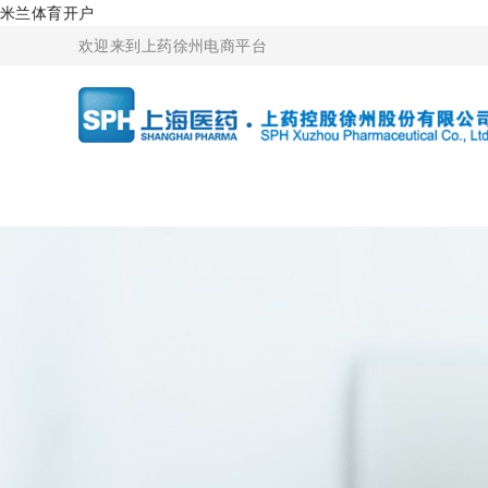
米兰体育开户
欢迎来到上药徐州电商平台