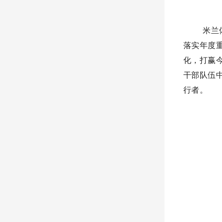
米兰
落实年度
化，打赢
干部队伍
行者。