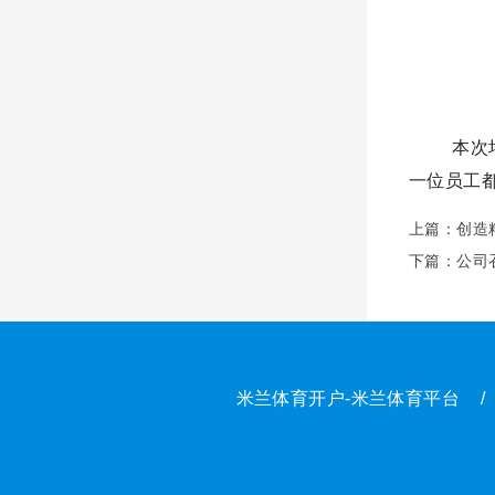
本次
一位员工
上篇：创造精
下篇：公司
米兰体育开户-米兰体育平台
/